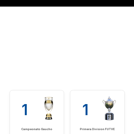
1
1
Campeonato Gaucho
Primera Division FUTVE