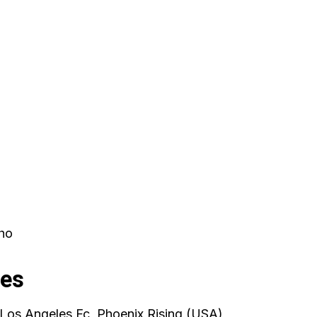
cho
res
), Los Angeles Fc, Phoenix Rising (USA),