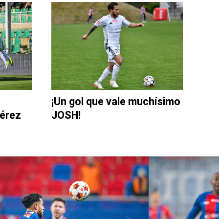
¡Un gol que vale muchísimo
Pérez
JOSH!